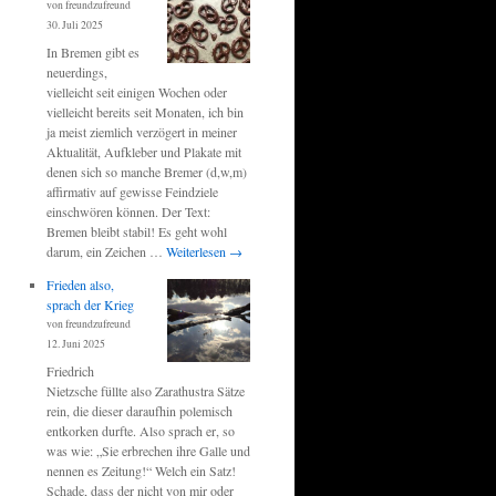
von freundzufreund
30. Juli 2025
In Bremen gibt es
neuerdings,
vielleicht seit einigen Wochen oder
vielleicht bereits seit Monaten, ich bin
ja meist ziemlich verzögert in meiner
Aktualität, Aufkleber und Plakate mit
denen sich so manche Bremer (d,w,m)
affirmativ auf gewisse Feindziele
einschwören können. Der Text:
Bremen bleibt stabil! Es geht wohl
darum, ein Zeichen …
Weiterlesen
→
Frieden also,
sprach der Krieg
von freundzufreund
12. Juni 2025
Friedrich
Nietzsche füllte also Zarathustra Sätze
rein, die dieser daraufhin polemisch
entkorken durfte. Also sprach er, so
was wie: „Sie erbrechen ihre Galle und
nennen es Zeitung!“ Welch ein Satz!
Schade, dass der nicht von mir oder