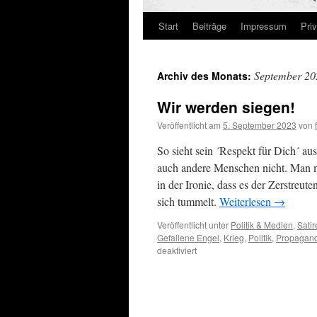
Start
Beiträge
Impressum
Pri
September 20
Archiv des Monats:
Wir werden siegen!
Veröffentlicht am
5. September 2023
von
So sieht sein ´Respekt für Dich´ aus
auch andere Menschen nicht. Man mü
in der Ironie, dass es der Zerstreut
sich tummelt.
Weiterlesen
→
Veröffentlicht unter
Politik & Medien
,
Sati
Gefallene Engel
,
Krieg
,
Politik
,
Propagan
für
deaktiviert
Wir
werden
siegen!