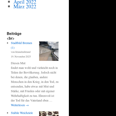
April 2022
März 2022
Beiträge
<br>
Stadtbild Bremen
(1)
von freundzufreund
19. November 2025
Diesen Mut
findet man wohl und vielleicht noch in
Teilen der Bevölkerung. Jedoch nicht
bei denen, die glauben, andere
Menschen in den Krieg, in den Tod, zu
entsenden, habe etwas mit Mut und
Stärke, mit Frieden oder mit eigener
Wehrhaftigkeit zu tun. Ehrenvoll ist
der Tod für das Vaterland eben …
Weiterlesen
→
Stabile Weichziele