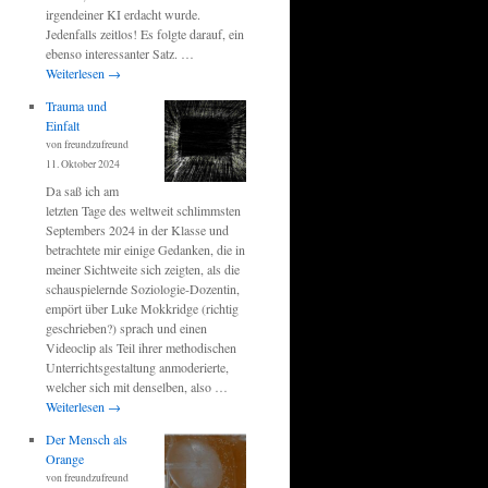
irgendeiner KI erdacht wurde.
Jedenfalls zeitlos! Es folgte darauf, ein
ebenso interessanter Satz. …
Weiterlesen
→
Trauma und
Einfalt
von freundzufreund
11. Oktober 2024
Da saß ich am
letzten Tage des weltweit schlimmsten
Septembers 2024 in der Klasse und
betrachtete mir einige Gedanken, die in
meiner Sichtweite sich zeigten, als die
schauspielernde Soziologie-Dozentin,
empört über Luke Mokkridge (richtig
geschrieben?) sprach und einen
Videoclip als Teil ihrer methodischen
Unterrichtsgestaltung anmoderierte,
welcher sich mit denselben, also …
Weiterlesen
→
Der Mensch als
Orange
von freundzufreund