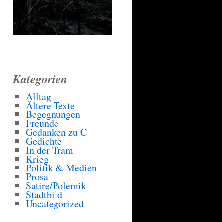
Kategorien
Alltag
Ältere Texte
Begegnungen
Freunde
Gedanken zu C
Gedichte
In der Tram
Krieg
Politik & Medien
Prosa
Satire/Polemik
Stadtbild
Uncategorized