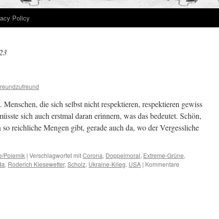
vacy Policy
23
freundzufreund
. Menschen, die sich selbst nicht respektieren, respektieren gewiss
sste sich auch erstmal daran erinnern, was das bedeutet. Schön,
en so reichliche Mengen gibt, gerade auch da, wo der Vergessliche
re/Polemik
|
Verschlagwortet mit
Corona
,
Doppelmoral
,
Extreme-Grüne
,
da
,
Roderich Kiesewetter
,
Scholz
,
Ukraine-Krieg
,
USA
|
Kommentare