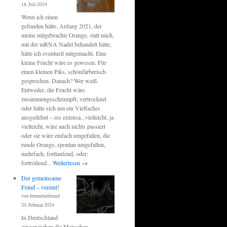
18. Juli 2024
Wenn ich einen
gefunden hätte, Anfang 2021, der
meine mitgebrachte Orange, statt mich,
mit der mRNA Nadel behandelt hätte,
hätte ich eventuell mitgemacht. Eine
kleine Frucht wäre es gewesen. Für
einen kleinen Piks, schönfärberisch
gesprochen. Danach? Wer weiß.
Entweder, die Frucht wäre
zusammengeschrumpft, vertrocknet
oder hätte sich um ein Vielfaches
ausgedehnt – res extensa...vielleicht, ja
vielleicht, wäre auch nichts passiert
oder sie wäre einfach umgefallen, die
runde Orange, spontan umgefallen,
mehrfach, fortlaufend, oder:
fortrollend...
Weiterlesen
→
Der gemeinsame
Feind – vereint!
von freundzufreund
20. Februar 2024
In Deutschland
gingen/gehen die Menschen