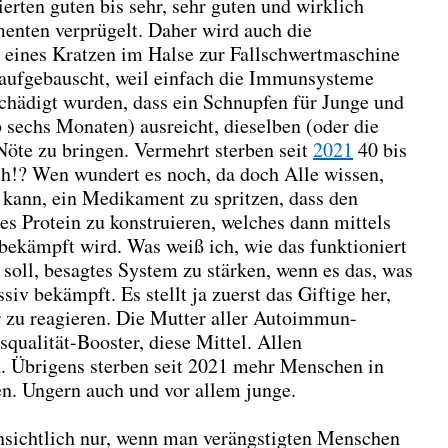
ierten guten bis sehr, sehr guten und wirklich
enten verprügelt. Daher wird auch die
t eines Kratzen im Halse zur Fallschwertmaschine
ufgebauscht, weil einfach die Immunsysteme
schädigt wurden, dass ein Schnupfen für Junge und
 sechs Monaten) ausreicht, dieselben (oder die
Nöte zu bringen. Vermehrt sterben seit
2021
40 bis
uch!? Wen wundert es noch, da doch Alle wissen,
n kann, ein Medikament zu spritzen, dass den
ges Protein zu konstruieren, welches dann mittels
bekämpft wird. Was weiß ich, wie das funktioniert
 soll, besagtes System zu stärken, wenn es das, was
ssiv bekämpft. Es stellt ja zuerst das Giftige her,
 zu reagieren. Die Mutter aller Autoimmun-
ualität-Booster, diese Mittel. Allen
. Übrigens sterben seit 2021 mehr Menschen in
en. Ungern auch und vor allem junge.
nsichtlich nur, wenn man verängstigten Menschen