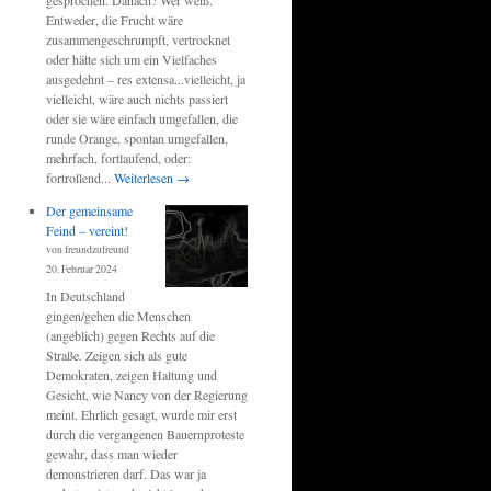
Entweder, die Frucht wäre
zusammengeschrumpft, vertrocknet
oder hätte sich um ein Vielfaches
ausgedehnt – res extensa...vielleicht, ja
vielleicht, wäre auch nichts passiert
oder sie wäre einfach umgefallen, die
runde Orange, spontan umgefallen,
mehrfach, fortlaufend, oder:
fortrollend...
Weiterlesen
→
Der gemeinsame
Feind – vereint!
von freundzufreund
20. Februar 2024
In Deutschland
gingen/gehen die Menschen
(angeblich) gegen Rechts auf die
Straße. Zeigen sich als gute
Demokraten, zeigen Haltung und
Gesicht, wie Nancy von der Regierung
meint. Ehrlich gesagt, wurde mir erst
durch die vergangenen Bauernproteste
gewahr, dass man wieder
demonstrieren darf. Das war ja