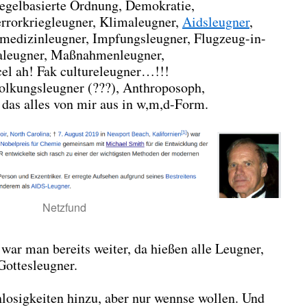
egelbasierte Ordnung, Demokratie,
rrorkriegleugner, Klimaleugner,
Aidsleugner
,
lmedizinleugner, Impfungsleugner, Flugzeug-in-
aleugner, Maßnahmenleugner,
el ah! Fak cultureleugner…!!!
volkungsleugner (???), Anthroposoph,
as alles von mir aus in w,m,d-Form.
Netzfund
 war man bereits weiter, da hießen alle Leugner,
Gottesleugner.
nlosigkeiten hinzu, aber nur wennse wollen. Und