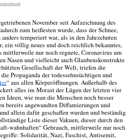
undzufreund
egetriebenen November seit Aufzeichnung des
dadurch zum heißesten wurde, dass der Schnee,
h anders temperiert war, als in den Jahrzehnten
, ein völlig neues und doch reichlich bekanntes,
es mittlerweile nur noch regnete, Coronavirus um
hen Nasen und vielleicht auch Glaubenskonstrukte
hützten Gesellschaft der Welt, triefen die
 die Propaganda der todessehnsüchtigen und
ter
“ aus allen Körperöffnungen. Außerhalb des
kert alles im Morast der Lügen der letzten vier
ren Ideen, wie man die Menschen noch besser
den bereits angewandten Diffamierungen und
und allein dafür geschaffen wurden und beständig
llständige Liste dieser Vakuen, dieser durch den
aft-wahnhaften“ Gebrauch, mittlerweile nur noch
griffe: Solidarität, Nazi, Faschist, Antisemit,