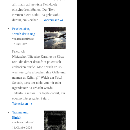
affirmativ auf gewisse Feindziele
einschwören können. Der Text:
Bremen bleibt stabil! Es geht wohl
darum, ein Zeichen …
Weiterlesen
→
Frieden also,
sprach der Krieg
von freundzufreund
12. Juni 2025
Friedrich
Nietzsche füllte also Zarathustra Sätze
rein, die dieser daraufhin polemisch
entkorken durfte. Also sprach er, so
was wie: „Sie erbrechen ihre Galle und
nennen es Zeitung!“ Welch ein Satz!
Schade, dass der nicht von mir oder
irgendeiner KI erdacht wurde.
Jedenfalls zeitlos! Es folgte darauf, ein
ebenso interessanter Satz. …
Weiterlesen
→
Trauma und
Einfalt
von freundzufreund
11. Oktober 2024