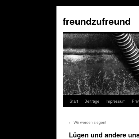
Zum
Inhalt
freundzufreund
springen
Start
Beiträge
Impressum
Pri
←
Wir werden siegen!
Lügen und andere unst