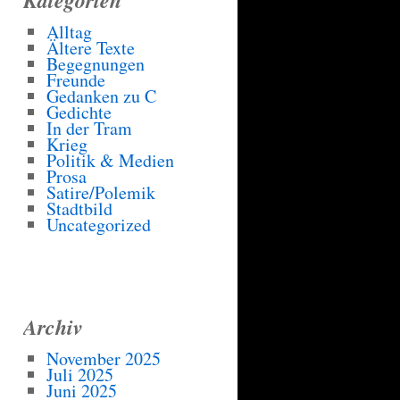
Alltag
Ältere Texte
Begegnungen
Freunde
Gedanken zu C
Gedichte
In der Tram
Krieg
Politik & Medien
Prosa
Satire/Polemik
Stadtbild
Uncategorized
Archiv
November 2025
Juli 2025
Juni 2025