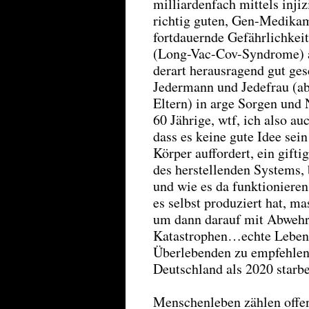
milliardenfach mittels injiz
richtig guten, Gen-Medikam
fortdauernde Gefährlichkei
(Long-Vac-Cov-Syndrome) a
derart herausragend gut ge
Jedermann und Jedefrau (ab
Eltern) in arge Sorgen und 
60 Jährige, wtf, ich also a
dass es keine gute Idee sei
Körper auffordert, ein gifti
des herstellenden Systems, 
und wie es da funktionieren
es selbst produziert hat, ma
um dann darauf mit Abwehr
Katastrophen…echte Lebensq
Überlebenden zu empfehlen
Deutschland als 2020 starb
Menschenleben zählen offe