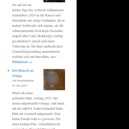
Da saß ich am
letzten Tage des weltweit schlimmsten
Septembers 2024 in der Klasse und
betrachtete mir einige Gedanken, die in
meiner Sichtweite sich zeigten, als die
schauspielernde Soziologie-Dozentin,
empört über Luke Mokkridge (richtig
geschrieben?) sprach und einen
Videoclip als Teil ihrer methodischen
Unterrichtsgestaltung anmoderierte,
welcher sich mit denselben, also …
Weiterlesen
→
Der Mensch als
Orange
von freundzufreund
18. Juli 2024
Wenn ich einen
gefunden hätte, Anfang 2021, der
meine mitgebrachte Orange, statt mich,
mit der mRNA Nadel behandelt hätte,
hätte ich eventuell mitgemacht. Eine
kleine Frucht wäre es gewesen. Für
einen kleinen Piks, schönfärberisch
gesprochen. Danach? Wer weiß.