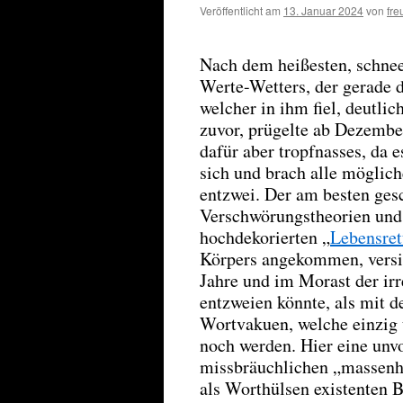
Veröffentlicht am
13. Januar 2024
von
fre
Nach dem heißesten, schne
Werte-Wetters, der gerade 
welcher in ihm fiel, deutlic
zuvor, prügelte ab Dezember
dafür aber tropfnasses, da 
sich und brach alle möglic
entzwei. Der am besten gesc
Verschwörungstheorien und
hochdekorierten „
Lebensret
Körpers angekommen, versic
Jahre und im Morast der ir
entzweien könnte, als mit 
Wortvakuen, welche einzig 
noch werden. Hier eine unvo
missbräuchlichen „massenh
als Worthülsen existenten Be