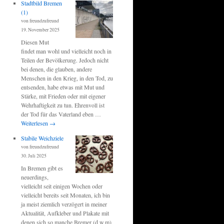
Stadtbild Bremen
(1)
von freundzufreund
19. November 2025
Diesen Mut
findet man wohl und vielleicht noch in
Teilen der Bevölkerung. Jedoch nicht
bei denen, die glauben, andere
Menschen in den Krieg, in den Tod, zu
entsenden, habe etwas mit Mut und
Stärke, mit Frieden oder mit eigener
Wehrhaftigkeit zu tun. Ehrenvoll ist
der Tod für das Vaterland eben …
Weiterlesen
→
Stabile Weichziele
von freundzufreund
30. Juli 2025
In Bremen gibt es
neuerdings,
vielleicht seit einigen Wochen oder
vielleicht bereits seit Monaten, ich bin
ja meist ziemlich verzögert in meiner
Aktualität, Aufkleber und Plakate mit
denen sich so manche Bremer (d,w,m)