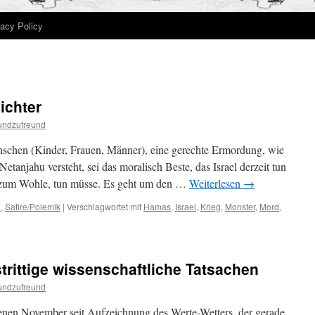
vacy Policy
ichter
undzufreund
chen (Kinder, Frauen, Männer), eine gerechte Ermordung, wie
Netanjahu versteht, sei das moralisch Beste, das Israel derzeit tun
t zum Wohle, tun müsse. Es geht um den …
Weiterlesen
→
n
,
Satire/Polemik
|
Verschlagwortet mit
Hamas
,
Israel
,
Krieg
,
Monster
,
Mord
,
rittige wissenschaftliche Tatsachen
undzufreund
enen November seit Aufzeichnung des Werte-Wetters, der gerade