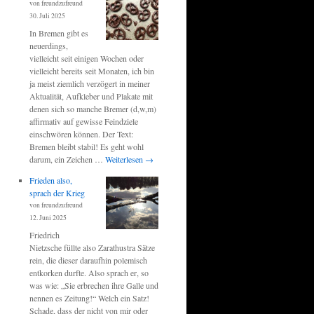
von freundzufreund
30. Juli 2025
In Bremen gibt es
neuerdings,
vielleicht seit einigen Wochen oder
vielleicht bereits seit Monaten, ich bin
ja meist ziemlich verzögert in meiner
Aktualität, Aufkleber und Plakate mit
denen sich so manche Bremer (d,w,m)
affirmativ auf gewisse Feindziele
einschwören können. Der Text:
Bremen bleibt stabil! Es geht wohl
darum, ein Zeichen …
Weiterlesen
→
Frieden also,
sprach der Krieg
von freundzufreund
12. Juni 2025
Friedrich
Nietzsche füllte also Zarathustra Sätze
rein, die dieser daraufhin polemisch
entkorken durfte. Also sprach er, so
was wie: „Sie erbrechen ihre Galle und
nennen es Zeitung!“ Welch ein Satz!
Schade, dass der nicht von mir oder