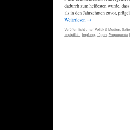
dadurch zum heißesten wurde, dass d
als in den Jahrzehnten zuvor, prüge
Weiterlesen
→
Veröffentlicht unter
Politik & Medien
,
Sati
Impfpflicht
,
Impfung
,
Lügen
,
Propaganda
|