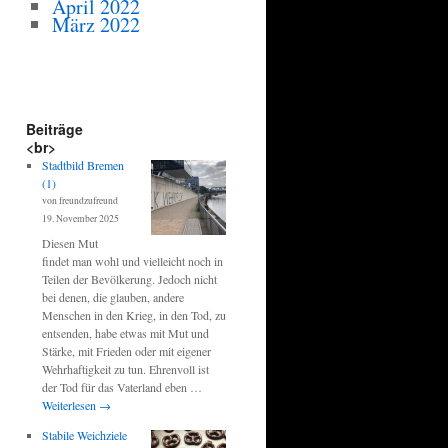
April 2022
März 2022
Beiträge
<br>
Stadtbild Bremen
(1)
von freundzufreund
19. November 2025
Diesen Mut
findet man wohl und vielleicht noch in
Teilen der Bevölkerung. Jedoch nicht
bei denen, die glauben, andere
Menschen in den Krieg, in den Tod, zu
entsenden, habe etwas mit Mut und
Stärke, mit Frieden oder mit eigener
Wehrhaftigkeit zu tun. Ehrenvoll ist
der Tod für das Vaterland eben …
Weiterlesen
→
Stabile Weichziele