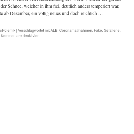
er Schnee, welcher in ihm fiel, deutlich anders temperiert war,
lte ab Dezember, ein völlig neues und doch reichlich …
re/Polemik
|
Verschlagwortet mit
ALB
,
Coronamaßnahmen
,
Fake
,
Gefallene
,
für
Kommentare deaktiviert
Lügen
und
andere
unstrittige
wissenschaftliche
Tatsachen