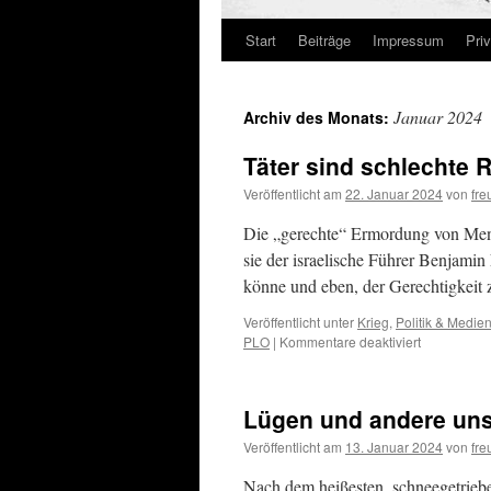
Start
Beiträge
Impressum
Pri
Januar 2024
Archiv des Monats:
Täter sind schlechte R
Veröffentlicht am
22. Januar 2024
von
fre
Die „gerechte“ Ermordung von Mens
sie der israelische Führer Benjamin 
könne und eben, der Gerechtigkei
Veröffentlicht unter
Krieg
,
Politik & Medie
für
PLO
|
Kommentare deaktiviert
Täter
sind
schlechte
Lügen und andere unst
Richter
Veröffentlicht am
13. Januar 2024
von
fre
Nach dem heißesten, schneegetrieb