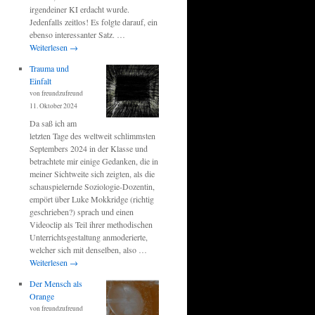
irgendeiner KI erdacht wurde.
Jedenfalls zeitlos! Es folgte darauf, ein
ebenso interessanter Satz. …
Weiterlesen
→
Trauma und
Einfalt
von freundzufreund
11. Oktober 2024
Da saß ich am
letzten Tage des weltweit schlimmsten
Septembers 2024 in der Klasse und
betrachtete mir einige Gedanken, die in
meiner Sichtweite sich zeigten, als die
schauspielernde Soziologie-Dozentin,
empört über Luke Mokkridge (richtig
geschrieben?) sprach und einen
Videoclip als Teil ihrer methodischen
Unterrichtsgestaltung anmoderierte,
welcher sich mit denselben, also …
Weiterlesen
→
Der Mensch als
Orange
von freundzufreund