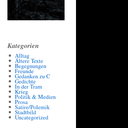
Kategorien
Alltag
Ältere Texte
Begegnungen
Freunde
Gedanken zu C
Gedichte
In der Tram
Krieg
Politik & Medien
Prosa
Satire/Polemik
Stadtbild
Uncategorized