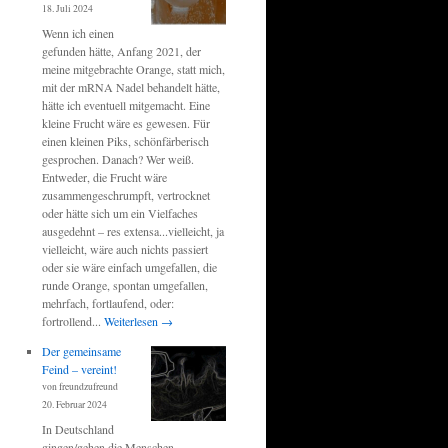
18. Juli 2024
Wenn ich einen
gefunden hätte, Anfang 2021, der
meine mitgebrachte Orange, statt mich,
mit der mRNA Nadel behandelt hätte,
hätte ich eventuell mitgemacht. Eine
kleine Frucht wäre es gewesen. Für
einen kleinen Piks, schönfärberisch
gesprochen. Danach? Wer weiß.
Entweder, die Frucht wäre
zusammengeschrumpft, vertrocknet
oder hätte sich um ein Vielfaches
ausgedehnt – res extensa...vielleicht, ja
vielleicht, wäre auch nichts passiert
oder sie wäre einfach umgefallen, die
runde Orange, spontan umgefallen,
mehrfach, fortlaufend, oder:
fortrollend...
Weiterlesen
→
Der gemeinsame
Feind – vereint!
von freundzufreund
20. Februar 2024
In Deutschland
gingen/gehen die Menschen